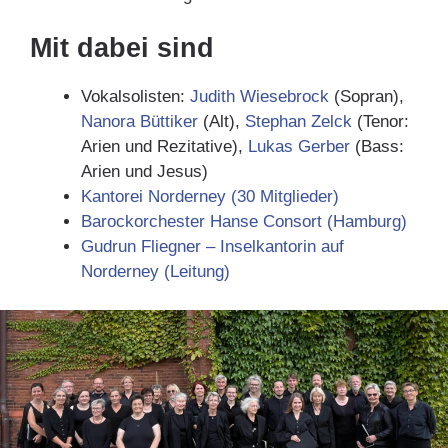
Mit dabei sind
Vokalsolisten:
Judith Wiesebrock
(Sopran),
Nanora Büttiker
(Alt),
Stephan Zelck
(Tenor:
Arien und Rezitative),
Lukas Gerber
(Bass:
Arien und Jesus)
Kantorei Norderney (30 Mitglieder)
Barockorchester Hanse Consort (Hamburg)
Gudrun Fliegner – Inselkantorin auf
Norderney (Leitung)