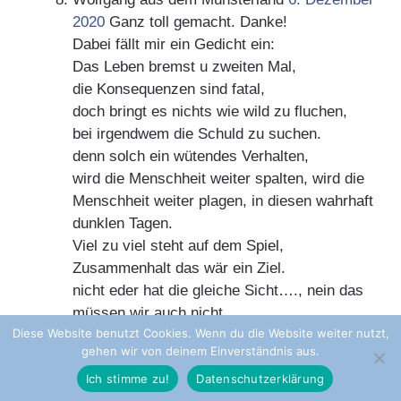
2020
Ganz toll gemacht. Danke!
Dabei fällt mir ein Gedicht ein:
Das Leben bremst u zweiten Mal,
die Konsequenzen sind fatal,
doch bringt es nichts wie wild zu fluchen,
bei irgendwem die Schuld zu suchen.
denn solch ein wütendes Verhalten,
wird die Menschheit weiter spalten, wird die
Menschheit weiter plagen, in diesen wahrhaft
dunklen Tagen.
Viel zu viel steht auf dem Spiel,
Zusammenhalt das wär ein Ziel.
nicht eder hat die gleiche Sicht…., nein das
müssen wir auch nicht.
Diese Website benutzt Cookies. Wenn du die Website weiter nutzt,
Die Lage ist brisant wie selten, trotz allem
gehen wir von deinem Einverständnis aus.
sollten Werte gelten.
und wir uns nicht die Schuld zuweisen, es
Ich stimme zu!
Datenschutzerklärung