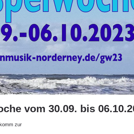
oche
vom 30.09. bis 06.10.
 komm zur