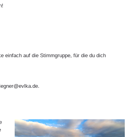
n!
cke einfach auf die Stimmgruppe, für die du dich
fliegner@evlka.de.
e
e